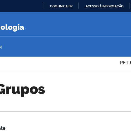
COMUNICA BR
ACESSO À INFORMAÇÃO
IR
PARA
nologia
O
CONTEÚDO
M
PET 
 Grupos
nte