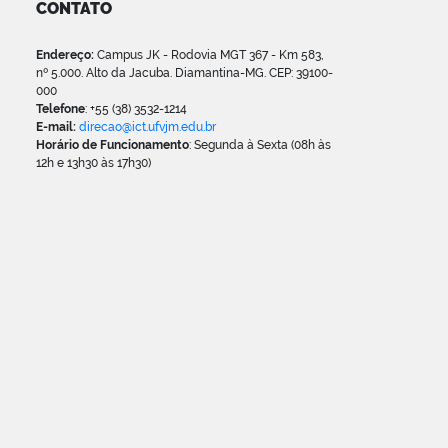
CONTATO
Endereço:
Campus JK - Rodovia MGT 367 - Km 583,
nº 5.000. Alto da Jacuba. Diamantina-MG. CEP: 39100-
000
Telefone
: +55 (38) 3532-1214
E-mail:
direcao@ict.ufvjm.edu.br
Horário de Funcionamento
: Segunda à Sexta (08h às
12h e 13h30 às 17h30)