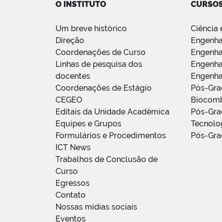
O INSTITUTO
CURSO
Um breve histórico
Ciência 
Direção
Engenha
Coordenações de Curso
Engenha
Linhas de pesquisa dos
Engenha
docentes
Engenha
Coordenações de Estágio
Pós-Gr
CEGEO
Biocomb
Editais da Unidade Acadêmica
Pós-Gra
Equipes e Grupos
Tecnolo
Formulários e Procedimentos
Pós-Gra
ICT News
Trabalhos de Conclusão de
Curso
Egressos
Contato
Nossas mídias sociais
Eventos