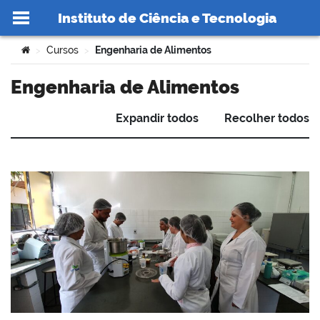
Instituto de Ciência e Tecnologia
Ir para o conteúdo
Você está aqui:
Cursos
Engenharia de Alimentos
>
>
Engenharia de Alimentos
Expandir todos
Recolher todos
no portal