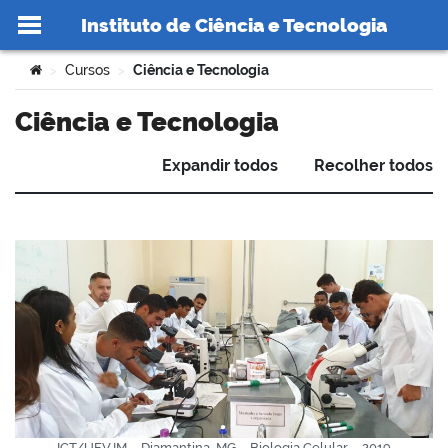
Instituto de Ciência e Tecnologia
Ir para o conteúdo
Você está aqui:
Cursos
Ciência e Tecnologia
>
>
Ciência e Tecnologia
Expandir todos
Recolher todos
no portal
ICT/UFVJM – Diamantina-MG – Biologia Celular – 2019