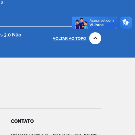
os
s 3.0 Não
VOLTAR AO TOPO
CONTATO