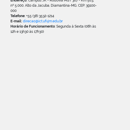
Endereço:
Campus JK - Rodovia MGT 367 - Km 583,
nº 5.000. Alto da Jacuba. Diamantina-MG. CEP: 39100-
000
Telefone
: +55 (38) 3532-1214
E-mail:
direcao@ict.ufvjm.edu.br
Horário de Funcionamento
: Segunda à Sexta (08h às
12h e 13h30 às 17h30)