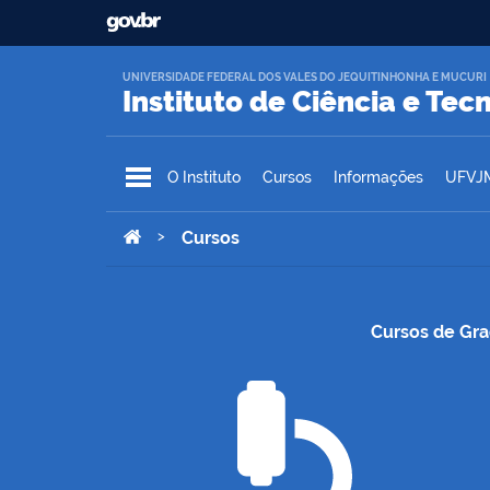
Ir para o conteúdo
UNIVERSIDADE FEDERAL DOS VALES DO JEQUITINHONHA E MUCURI
Instituto de Ciência e Tec
O Instituto
Cursos
Informações
UFVJ
Você está aqui:
>
Cursos
Cursos de Gra