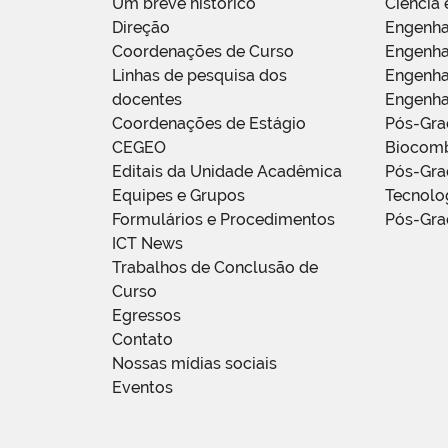
Um breve histórico
Ciência 
Direção
Engenha
Coordenações de Curso
Engenha
Linhas de pesquisa dos
Engenha
docentes
Engenha
Coordenações de Estágio
Pós-Gr
CEGEO
Biocomb
Editais da Unidade Acadêmica
Pós-Gra
Equipes e Grupos
Tecnolo
Formulários e Procedimentos
Pós-Gra
ICT News
Trabalhos de Conclusão de
Curso
Egressos
Contato
Nossas mídias sociais
Eventos