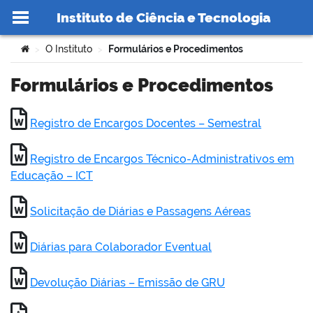
Instituto de Ciência e Tecnologia
Ir para o conteúdo
Você está aqui:
O Instituto
Formulários e Procedimentos
>
>
Formulários e Procedimentos
Registro de Encargos Docentes – Semestral
no portal
Registro de Encargos Técnico-Administrativos em
Educação – ICT
Solicitação de Diárias e Passagens Aéreas
Diárias para Colaborador Eventual
Devolução Diárias – Emissão de GRU