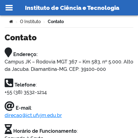
Instituto de Ciência e Tecnologia
Ir para o conteúdo
Você está aqui:
O Instituto
Contato
>
>
Contato
Endereço:
no portal
Campus JK – Rodovia MGT 367 – Km 583, nº 5.000. Alto
da Jacuba. Diamantina-MG. CEP: 39100-000
Telefone
:
+55 (38) 3532-1214
E-mail
:
direcao@ict.ufvjm.edu.br
Horário de Funcionamento
: