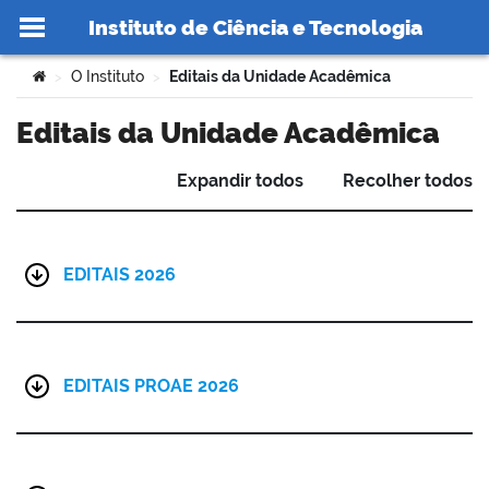
Instituto de Ciência e Tecnologia
Ir para o conteúdo
Você está aqui:
O Instituto
Editais da Unidade Acadêmica
>
>
Editais da Unidade Acadêmica
Expandir todos
Recolher todos
no portal
EDITAIS 2026
EDITAIS PROAE 2026