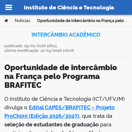
Instituto de Ciência e Tecnologia
Ir para o conteúdo
Você está aqui:
Notícias
Oportunidade de intercâmbio na França pelo Programa BRAFITEC
>
>
INTERCÂMBIO ACADÊMICO
publicado: 29/01/2026 16h11,
última modificação: 12/03/2026 10h06
no portal
Oportunidade de intercâmbio
na França pelo Programa
BRAFITEC
O Instituto de Ciência e Tecnologia (ICT/UFVJM)
book
divulga o
Edital CAPES/BRAFITEC – Projeto
ProChimi (Edição 2026/2027)
, que trata da
seleção de estudantes de graduação
para
er