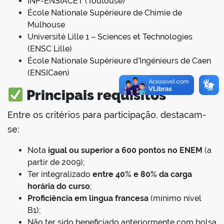
INP-ENSIACET (Toulouse)
École Nationale Supérieure de Chimie de
Mulhouse
Université Lille 1 – Sciences et Technologies
(ENSC Lille)
École Nationale Supérieure d’Ingénieurs de Caen
(ENSICaen)
Principais requisitos
Entre os critérios para participação, destacam-
se:
Nota
igual ou superior a 600 pontos no ENEM
(a
partir de 2009);
Ter integralizado
entre 40% e 80% da carga
horária do curso
;
Proficiência em língua francesa
(mínimo nível
B1);
Não ter sido beneficiado anteriormente com bolsa